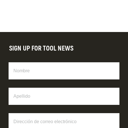
SIGN UP FOR TOOL NEWS
Nombre
Apellido
Dirección
de