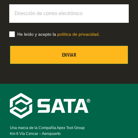
Dirección
de
correo
electrónico
He leído y acepto la
política de privacidad
.
Footer
Navigation
Una marca de la Compañía Apex Tool Group
Km 6 Vía Cencar – Aeropuerto