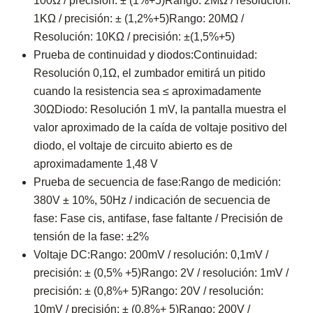
100Ω / precisión: ± (1%+5)Rango: 2MΩ / resolución:
1KΩ / precisión: ± (1,2%+5)Rango: 20MΩ /
Resolución: 10KΩ / precisión: ±(1,5%+5)
Prueba de continuidad y diodos:Continuidad:
Resolución 0,1Ω, el zumbador emitirá un pitido
cuando la resistencia sea ≤ aproximadamente
30ΩDiodo: Resolución 1 mV, la pantalla muestra el
valor aproximado de la caída de voltaje positivo del
diodo, el voltaje de circuito abierto es de
aproximadamente 1,48 V
Prueba de secuencia de fase:Rango de medición:
380V ± 10%, 50Hz / indicación de secuencia de
fase: Fase cis, antifase, fase faltante / Precisión de
tensión de la fase: ±2%
Voltaje DC:Rango: 200mV / resolución: 0,1mV /
precisión: ± (0,5% +5)Rango: 2V / resolución: 1mV /
precisión: ± (0,8%+ 5)Rango: 20V / resolución:
10mV / precisión: ± (0,8%+ 5)Rango: 200V /