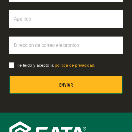
Apellido
Dirección
de
correo
electrónico
He leído y acepto la
política de privacidad
.