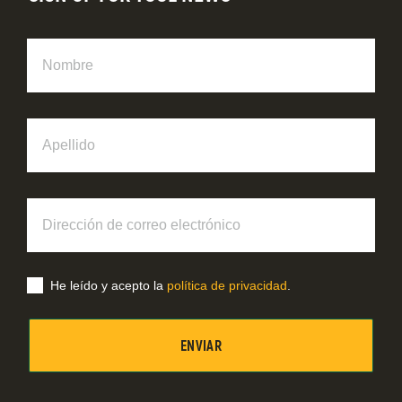
Nombre
Apellido
Dirección
de
correo
electrónico
He leído y acepto la
política de privacidad
.