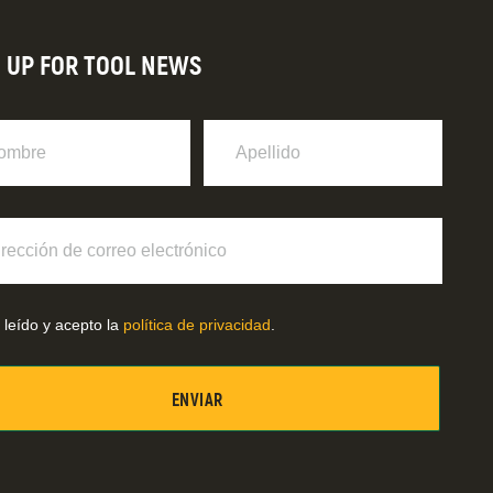
N UP FOR TOOL NEWS
re
Apellido
ción
o
ónico
 leído y acepto la
política de privacidad
.