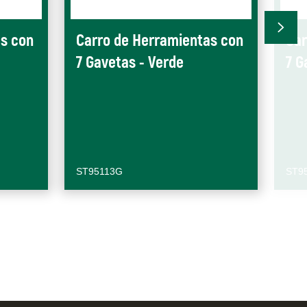
as con
Carro de Herramientas con
Car
7 Gavetas - Verde
7 G
ST95113G
ST9