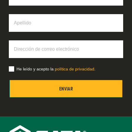
Apellido
Dirección
de
correo
electrónico
He leído y acepto la
política de privacidad
.