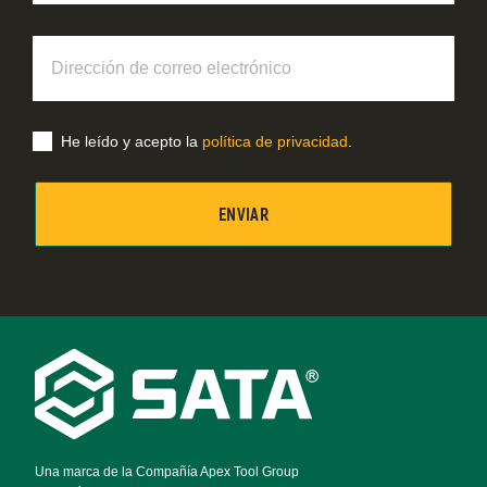
Dirección
de
correo
electrónico
He leído y acepto la
política de privacidad
.
Footer
Navigation
Una marca de la Compañía Apex Tool Group