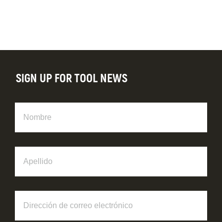
SIGN UP FOR TOOL NEWS
Nombre
Apellido
Dirección
de
correo