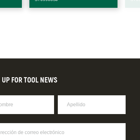
N UP FOR TOOL NEWS
re
Apellido
ción