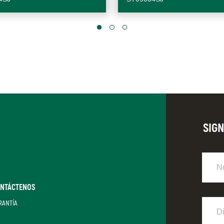
SIG
Nomb
NTÁCTENOS
Direc
RANTÍA
de