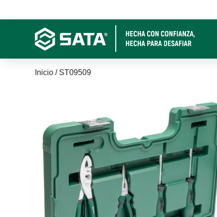
Pasar
al
contenido
principal
Sobrescribir
Inicio
ST09509
enlaces
de
ayuda
a
la
navegación