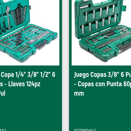
 Copa 1/4" 3/8" 1/2" 6
Juego Copas 3/8" 6 P
s - Llaves 124pz
- Copas con Punta 60
ul
mm
4SJ
ST09004SJ