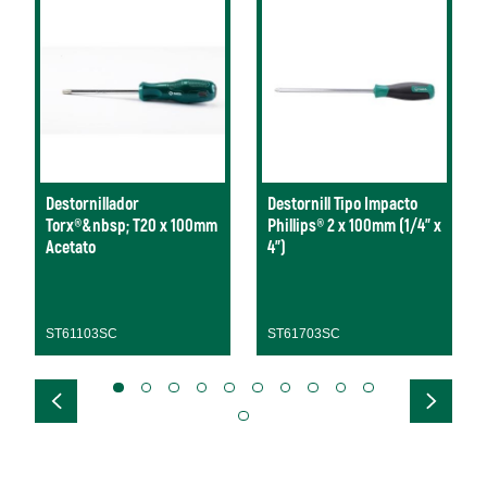
Destornillador
Destornill Tipo Impacto
Torx®&nbsp; T20 x 100mm
Phillips® 2 x 100mm (1/4" x
Acetato
4")
ST61103SC
ST61703SC