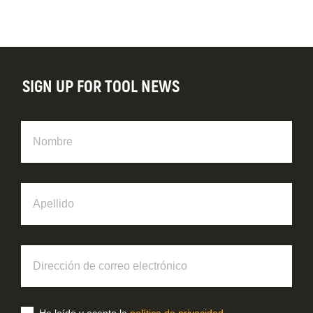
SIGN UP FOR TOOL NEWS
Nombre
Apellido
Dirección
de
correo
electrónico