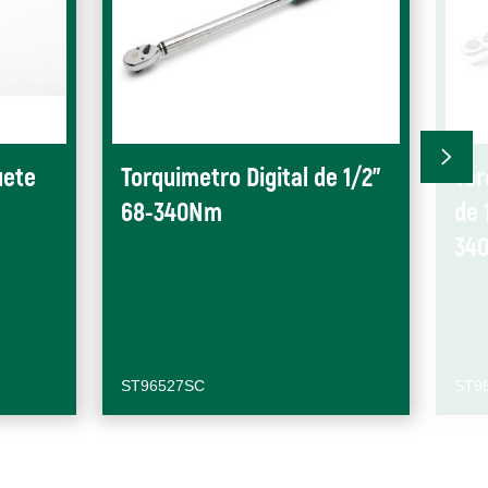
uete
Torquimetro Digital de 1/2"
Tor
68-340Nm
de 
34
ST96527SC
ST9