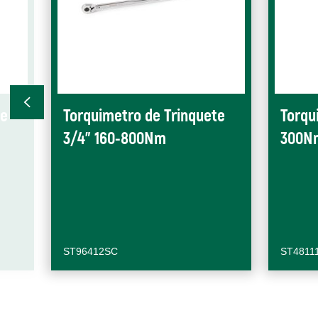
te
Torquimetro de Trinquete
Torqu
-
3/4" 160-800Nm
300N
ST96412SC
ST4811