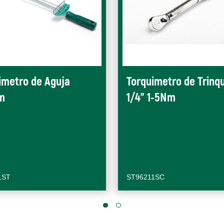
imetro de Aguja
Torquimetro de Trinq
m
1/4" 1-5Nm
1ST
ST96211SC