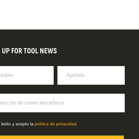
N UP FOR TOOL NEWS
re
Apellido
ción
o
ónico
 leído y acepto la
política de privacidad
.