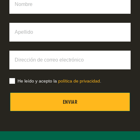
Apellido
Dirección
de
correo
electrónico
He leído y acepto la
política de privacidad
.