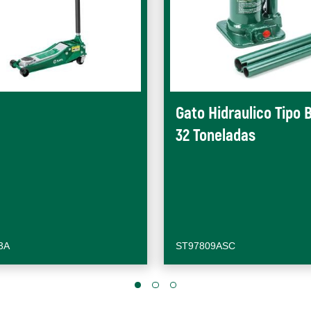
Gato Hidraulico Tipo B
32 Toneladas
3A
ST97809ASC