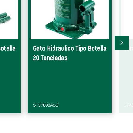
otella
Gato Hidraulico Tipo Botella
Tor
20 Toneladas
ST97808ASC
STA