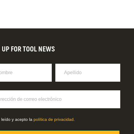
N UP FOR TOOL NEWS
re
Apellido
ción
o
ónico
 leído y acepto la
política de privacidad
.