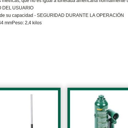
 métricas, que no es igual a tonelada americana normalmente u
 DEL USUARIO
l 50% de su capacidad - SEGURIDAD DURANTE LA OPERACIÓN
44 mmPeso: 2,4 kilos