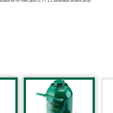
sada en el mercado (1 t = 1.1 tonelada americana)