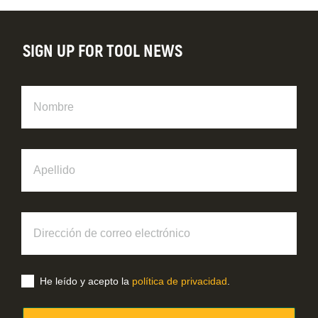
SIGN UP FOR TOOL NEWS
Nombre
Apellido
Dirección
de
correo
electrónico
He leído y acepto la
política de privacidad
.