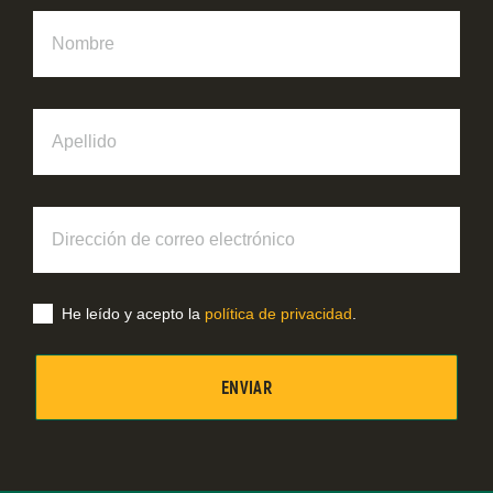
Nombre
Apellido
Dirección
de
correo
electrónico
He leído y acepto la
política de privacidad
.