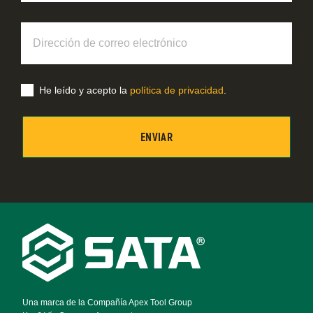
Dirección
de
correo
electrónico
He leído y acepto la
política de privacidad
.
Footer
Navigation
Una marca de la Compañía Apex Tool Group