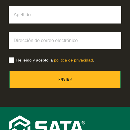
Apellido
Dirección
de
correo
electrónico
He leído y acepto la
política de privacidad
.
Footer