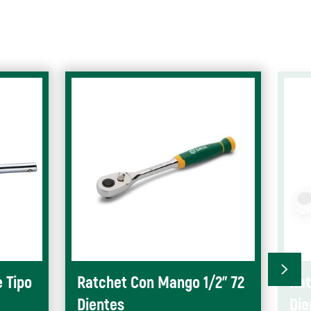
 Tipo
Ratchet Con Mango 1/2” 72
Rat
Dientes
Die