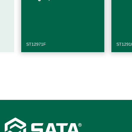
ST12971F
ST1291
Footer