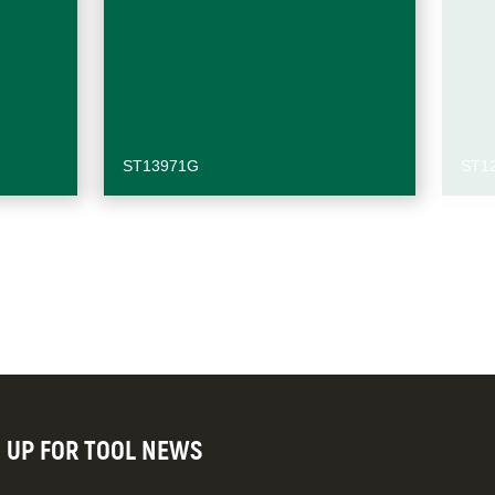
ST13971G
ST1
N UP FOR TOOL NEWS