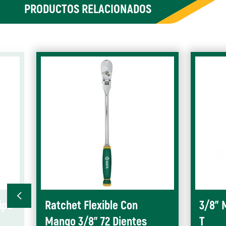
PRODUCTOS RELACIONADOS
ipo
Ratchet Flexible Con
3/8" 
Mango 3/8” 72 Dientes
T