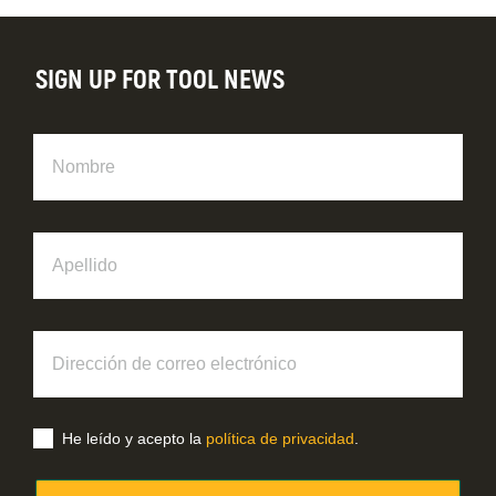
SIGN UP FOR TOOL NEWS
Nombre
Apellido
Dirección
de
correo
electrónico
He leído y acepto la
política de privacidad
.