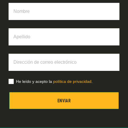
Nombre
Apellido
Dirección
de
correo
electrónico
He leído y acepto la
política de privacidad
.