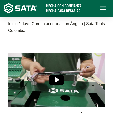
Pasar
Main
al
navigati
contenido
Sobrescribir
principal
Inicio
Llave Corona acodada con Ángulo | Sata Tools
Colombia
enlaces
de
ayuda
a
la
navegación