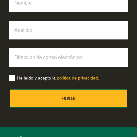
Apellido
Dirección
de
correo
electrónico
He leído y acepto la
política de privacidad
.